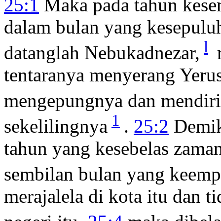
25:1
Maka pada tahun kese
dalam bulan yang kesepuluh
l
datanglah Nebukadnezar,
r
tentaranya menyerang Yeru
mengepungnya dan mendir
1
sekelilingnya
.
25:2
Demiki
tahun yang kesebelas zaman
sembilan bulan yang keempa
merajalela di kota itu dan 