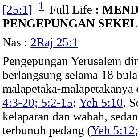
1
[25:1]
Full Life
: MEN
PENGEPUNGAN SEKEL
Nas :
2Raj 25:1
Pengepungan Yerusalem di
berlangsung selama 18 bula
malapetaka-malapetakanya 
4:3-20; 5:2-15
;
Yeh 5:10
. S
kelaparan dan wabah, sedan
terbunuh pedang (
Yeh 5:12