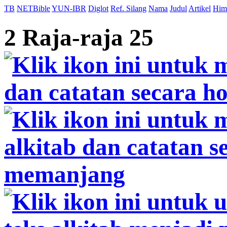
TB
NETBible
YUN-IBR
Diglot
Ref. Silang
Nama
Judul
Artikel
Him
2 Raja-raja 25