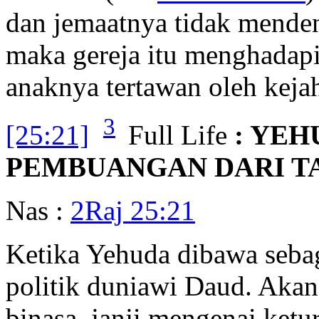
dan jemaatnya tidak mende
maka gereja itu menghadapi
anaknya tertawan oleh kejah
3
[25:21]
Full Life
: YE
PEMBUANGAN DARI T
Nas :
2Raj 25:21
Ketika Yehuda dibawa sebag
politik duniawi Daud. Akan 
binasa, janji mengenai ketu