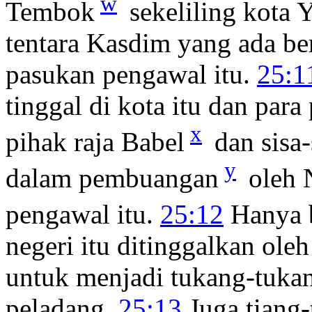
w
Tembok
sekeliling kota 
tentara Kasdim yang ada b
pasukan pengawal itu.
25:1
tinggal di kota itu dan pa
x
pihak raja Babel
dan sisa-
y
dalam pembuangan
oleh 
pengawal itu.
25:12
Hanya b
negeri itu ditinggalkan ole
untuk menjadi tukang-tuka
peladang.
25:13
Juga tiang-