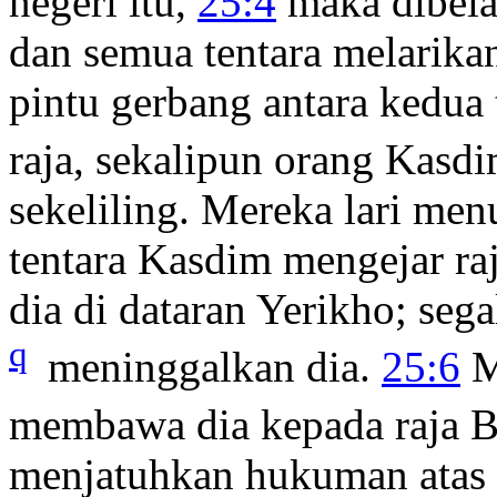
negeri itu,
25:4
maka dibel
dan semua tentara melarika
pintu gerbang antara kedua
raja, sekalipun orang Kas
sekeliling. Mereka lari me
tentara Kasdim mengejar ra
dia di dataran Yerikho; sega
q
meninggalkan dia.
25:6
M
membawa dia kepada raja Ba
menjatuhkan hukuman atas 