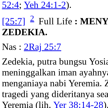
52:4
;
Yeh 24:1-2
).
2
[25:7]
Full Life
: MEN
ZEDEKIA.
Nas :
2Raj 25:7
Zedekia, putra bungsu Yosia
meninggalkan iman ayahnya 
menganiaya nabi Yeremia. 
tragedi yang dideritanya s
Yeremia (lih.
Yer 38:14-28
)