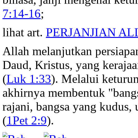
7:14-16
;
lihat art.
PERJANJIAN A
Allah melanjutkan persiapa
Daud, Kristus, yang keraja
(
Luk 1:33
). Melalui keturu
akhirnya membentuk "bangs
rajani, bangsa yang kudus,
(
1Pet 2:9
).