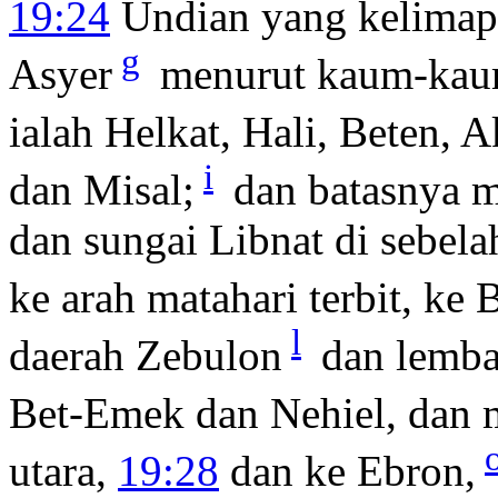
19:24
Undian yang kelimapu
g
Asyer
menurut kaum-kau
ialah Helkat, Hali, Beten, A
i
dan Misal;
dan batasnya 
dan sungai Libnat di sebela
ke arah matahari terbit, ke
l
daerah Zebulon
dan lemba
Bet-Emek dan Nehiel, dan 
utara,
19:28
dan ke Ebron,