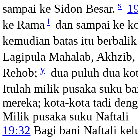
s
sampai ke Sidon Besar.
1
t
ke Rama
dan sampai ke ko
kemudian batas itu berbalik
Lagipula Mahalab, Akhzib,
y
Rehob;
dua puluh dua ko
Itulah milik pusaka suku ba
mereka; kota-kota tadi den
Milik pusaka suku Naftali
19:32
Bagi bani Naftali ke