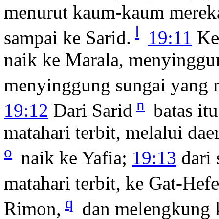
menurut kaum-kaum mereka.
l
sampai ke Sarid.
19:11
Ke 
naik ke Marala, menyinggu
menyinggung sungai yang 
n
19:12
Dari Sarid
batas itu
matahari terbit, melalui da
o
naik ke Yafia;
19:13
dari 
matahari terbit, ke Gat-Hefe
q
Rimon,
dan melengkung 