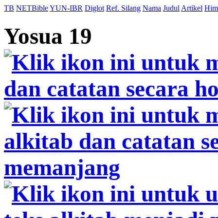
TB
NETBible
YUN-IBR
Diglot
Ref. Silang
Nama
Judul
Artikel
Him
Yosua 19