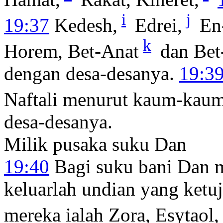
i
j
19:37
Kedesh,
Edrei,
En
k
Horem, Bet-Anat
dan Bet
dengan desa-desanya.
19:3
Naftali menurut kaum-kau
desa-desanya.
Milik pusaka suku Dan
19:40
Bagi suku bani Dan 
keluarlah undian yang ketu
mereka ialah Zora, Esytaol,