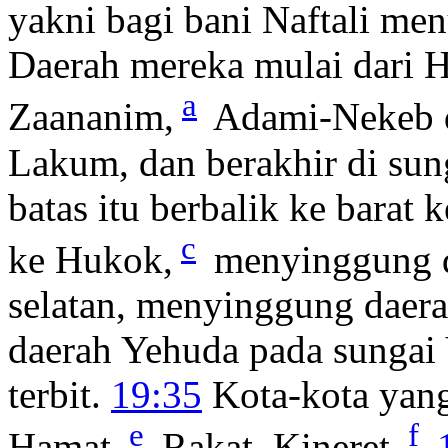
yakni bagi bani Naftali m
Daerah mereka mulai dari He
a
Zaananim,
Adami-Nekeb d
Lakum, dan berakhir di sun
batas itu berbalik ke barat
c
ke Hukok,
menyinggung d
selatan, menyinggung daera
daerah Yehuda pada sungai 
terbit.
19:35
Kota-kota yang
e
f
Hamat,
Rakat, Kineret,