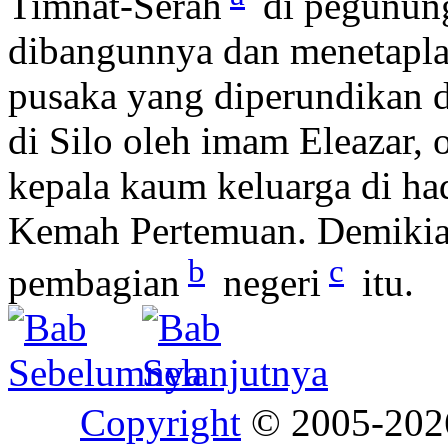
Timnat-Serah
di pegunung
dibangunnya dan menetaplah
pusaka yang diperundikan d
di Silo oleh imam Eleazar, 
kepala kaum keluarga di h
Kemah Pertemuan. Demikian
b
c
pembagian
negeri
itu.
Copyright
© 2005-20