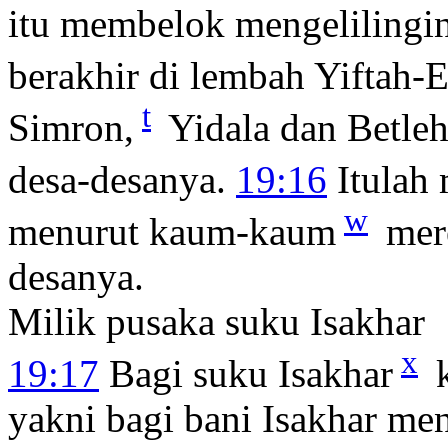
itu membelok mengelilingin
berakhir di lembah Yiftah-E
t
Simron,
Yidala dan Betle
desa-desanya.
19:16
Itulah 
w
menurut kaum-kaum
mere
desanya.
Milik pusaka suku Isakhar
x
19:17
Bagi suku Isakhar
k
yakni bagi bani Isakhar m