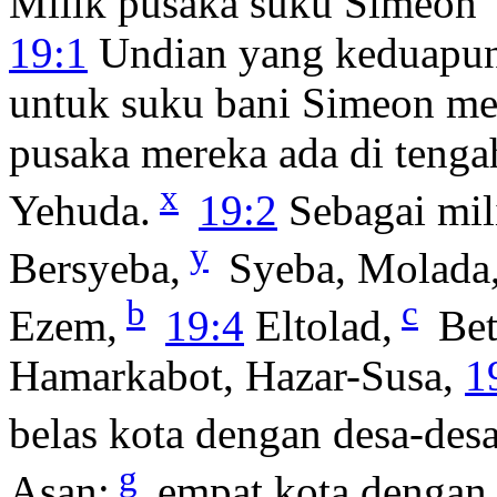
Milik pusaka suku Simeon
19:1
Undian yang keduapun 
untuk suku bani Simeon m
pusaka mereka ada di tenga
x
Yehuda.
19:2
Sebagai mil
y
Bersyeba,
Syeba, Molada
b
c
Ezem,
19:4
Eltolad,
Bet
Hamarkabot, Hazar-Susa,
1
belas kota dengan desa-des
g
Asan:
empat kota dengan