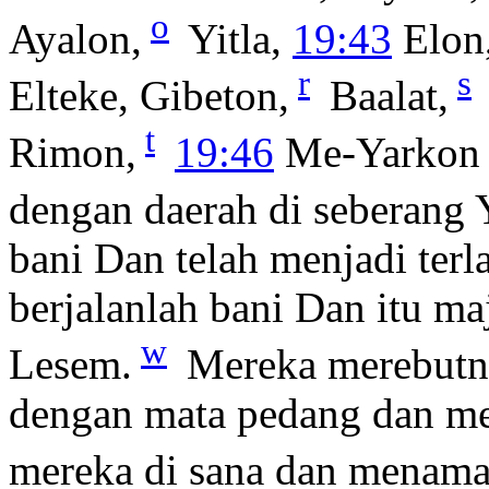
o
Ayalon,
Yitla,
19:43
Elon
r
s
Elteke, Gibeton,
Baalat,
t
Rimon,
19:46
Me-Yarkon 
dengan daerah di seberang 
bani Dan telah menjadi ter
berjalanlah bani Dan itu m
w
Lesem.
Mereka merebutn
dengan mata pedang dan m
mereka di sana dan menama