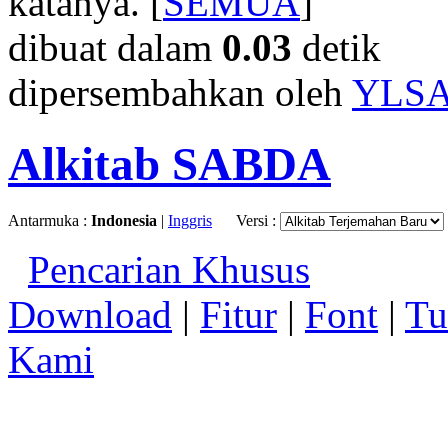
katanya. [
SEMUA
]
dibuat dalam
0.03
detik
dipersembahkan oleh
YLS
Alkitab SABDA
Antarmuka :
Indonesia
|
Inggris
Versi :
Pencarian Khusus
Download
|
Fitur
|
Font
|
Tu
Kami