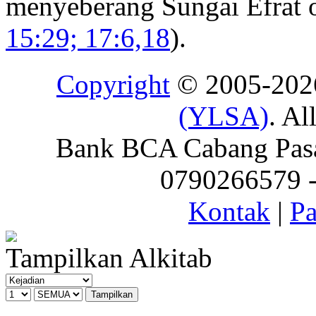
menyeberang Sungai Efrat o
15:29; 17:6,18
).
Copyright
© 2005-20
(YLSA)
. Al
Bank BCA Cabang Pasar
0790266579 - 
Kontak
|
Pa
Tampilkan Alkitab