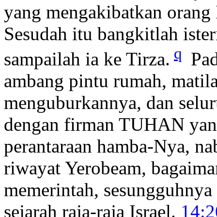
yang mengakibatkan orang I
Sesudah itu bangkitlah iste
q
sampailah ia ke Tirza.
Pad
ambang pintu rumah, matila
menguburkannya, dan seluru
dengan firman TUHAN yan
perantaraan hamba-Nya, na
riwayat Yerobeam, bagaiman
memerintah, sesungguhnya s
sejarah raja-raja Israel.
14:2