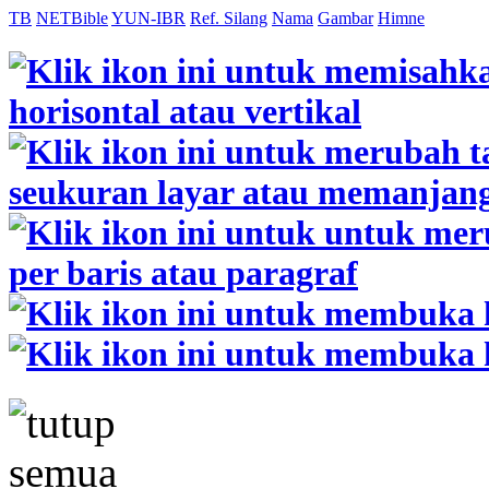
TB
NETBible
YUN-IBR
Ref. Silang
Nama
Gambar
Himne