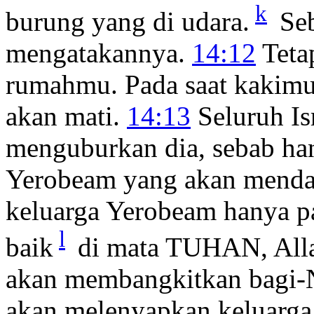
k
burung yang di udara.
Se
mengatakannya.
14:12
Teta
rumahmu. Pada saat kakimu
akan mati.
14:13
Seluruh Is
menguburkan dia, sebab han
Yerobeam yang akan mendap
keluarga Yerobeam hanya pa
l
baik
di mata TUHAN, Alla
akan membangkitkan bagi-Ny
akan melenyapkan keluarga