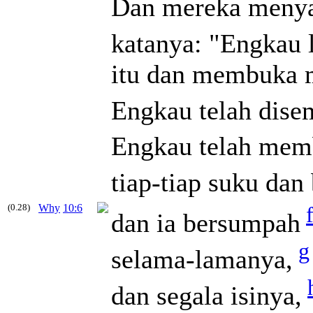
Dan mereka menya
katanya: "Engkau 
itu dan membuka m
Engkau telah dise
Engkau telah mem
tiap-tiap suku da
(0.28)
Why
10:6
dan ia bersumpah
g
selama-lamanya,
dan segala isinya,