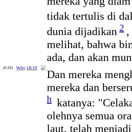
mereka yang diam 
tidak tertulis di 
2
dunia dijadikan
,
melihat, bahwa bin
ada, dan akan munc
(0.28)
Why
18:19
Dan mereka mengh
mereka dan berser
h
katanya: "Celaka,
olehnya semua ora
laut, telah menjad