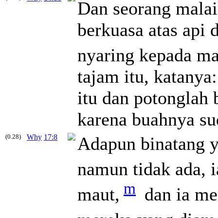
Dan seorang malai
berkuasa atas api 
nyaring kepada ma
tajam itu, katany
itu dan potonglah
karena buahnya su
(0.28)
Why
17:8
Adapun binatang ya
namun tidak ada, 
m
maut,
dan ia me