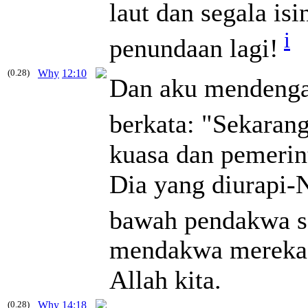
laut dan segala is
i
penundaan lagi!
(0.28)
Why
12:10
Dan aku mendengar
berkata: "Sekarang
kuasa dan pemerin
Dia yang diurapi-
bawah pendakwa s
mendakwa mereka 
Allah kita.
(0.28)
Why
14:18