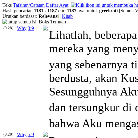
Teks
Tafsiran/Catatan
Daftar Ayat
Hasil pencarian
1181
-
1187
dari
1187
ayat untuk
greek
:
oti
[Semua Ve
Urutkan berdasar:
Relevansi
|
Kitab
Boks Temuan
(0.28)
Why
3:9
Lihatlah, beberapa
mereka yang menye
yang sebenarnya t
berdusta, akan Ku
Sesungguhnya Aku
dan tersungkur di
bahwa Aku mengas
(0.28)
Why
5:9