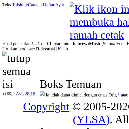
Teks
Tafsiran/Catatan
Daftar Ayat
Hasil pencarian
1
-
1
dari
1
ayat untuk
hebrew
:
Mhsb
[Semua Versi B
Urutkan berdasar:
Relevansi
|
Kitab
Boks Temuan
(1.00)
Ayb
28:16
i
Ia tidak dapat dinilai dengan emas Ofir,
atau
Copyright
© 2005-20
(YLSA)
. Al