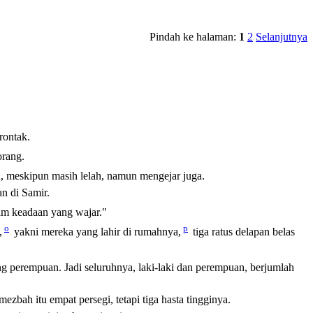
Pindah ke halaman:
1
2
Selanjutnya
rontak.
orang.
, meskipun masih lelah, namun mengejar juga.
an di Samir.
m keadaan yang wajar."
o
p
,
yakni mereka yang lahir di rumahnya,
tiga ratus delapan belas
g perempuan. Jadi seluruhnya, laki-laki dan perempuan, berjumlah
ezbah itu empat persegi, tetapi tiga hasta tingginya.