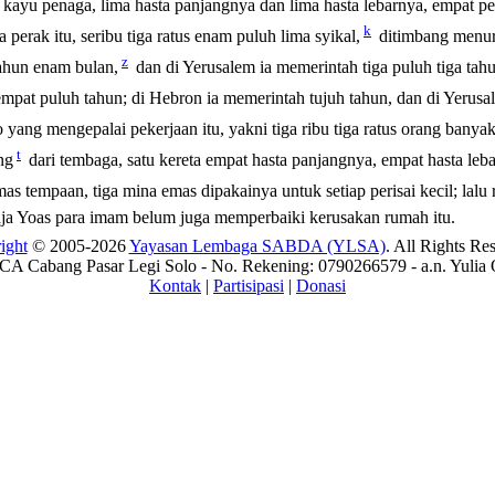
ayu penaga, lima hasta panjangnya dan lima hasta lebarnya, empat perse
k
 perak itu, seribu tiga ratus enam puluh lima syikal,
ditimbang menuru
z
ahun enam bulan,
dan di Yerusalem ia memerintah tiga puluh tiga tahu
empat puluh tahun; di Hebron ia memerintah tujuh tahun, dan di Yerusal
yang mengepalai pekerjaan itu, yakni tiga ribu tiga ratus orang bany
t
ng
dari tembaga, satu kereta empat hasta panjangnya, empat hasta leba
 emas tempaan, tiga mina emas dipakainya untuk setiap perisai kecil; l
aja Yoas para imam belum juga memperbaiki kerusakan rumah itu.
ight
© 2005-2026
Yayasan Lembaga SABDA (YLSA)
. All Rights Re
A Cabang Pasar Legi Solo - No. Rekening: 0790266579 - a.n. Yulia 
Kontak
|
Partisipasi
|
Donasi