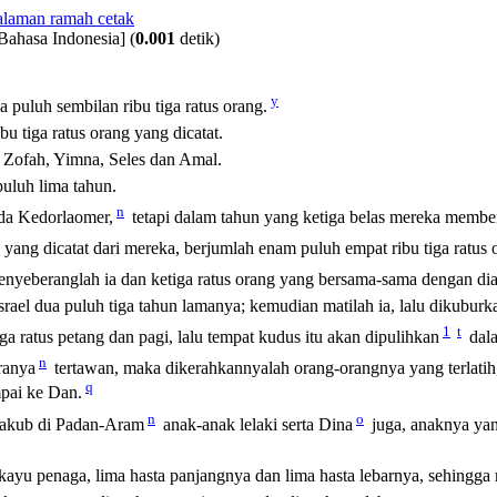
Bahasa Indonesia]
(
0.001
detik)
y
 puluh sembilan ribu tiga ratus orang.
bu tiga ratus orang yang dicatat.
h Zofah, Yimna, Seles dan Amal.
uluh lima tahun.
n
da Kedorlaomer,
tetapi dalam tahun yang ketiga belas mereka membe
yang dicatat dari mereka, berjumlah enam puluh empat ribu tiga ratus 
nyeberanglah ia dan ketiga ratus orang yang bersama-sama dengan dia
rael dua puluh tiga tahun lamanya; kemudian matilah ia, lalu dikuburk
1
t
a ratus petang dan pagi, lalu tempat kudus itu akan dipulihkan
dala
n
ranya
tertawan, maka dikerahkannyalah orang-orangnya yang terlatih
q
pai ke Dan.
n
o
 Yakub di Padan-Aram
anak-anak lelaki serta Dina
juga, anaknya yan
kayu penaga, lima hasta panjangnya dan lima hasta lebarnya, sehingga m