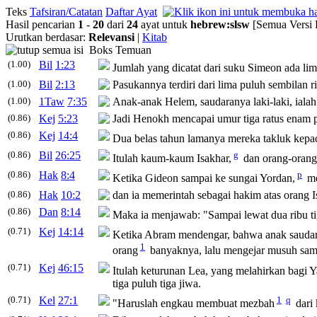
Teks
Tafsiran/Catatan
Daftar Ayat
Hasil pencarian
1
-
20
dari
24
ayat untuk
hebrew
:
slsw
[Semua Versi 
Urutkan berdasar:
Relevansi
|
Kitab
Boks Temuan
(1.00)
Bil
1:23
Jumlah yang dicatat dari suku Simeon ada lima
(1.00)
Bil
2:13
Pasukannya terdiri dari lima puluh sembilan ri
(1.00)
1Taw
7:35
Anak-anak Helem, saudaranya laki-laki, iala
(0.86)
Kej
5:23
Jadi Henokh mencapai umur tiga ratus enam p
(0.86)
Kej
14:4
Dua belas tahun lamanya mereka takluk kepa
(0.86)
Bil
26:25
g
Itulah kaum-kaum Isakhar,
dan orang-orang 
(0.86)
Hak
8:4
p
Ketika Gideon sampai ke sungai Yordan,
me
(0.86)
Hak
10:2
dan ia memerintah sebagai hakim atas orang Is
(0.86)
Dan
8:14
Maka ia menjawab: "Sampai lewat dua ribu tig
(0.71)
Kej
14:14
Ketika Abram mendengar, bahwa anak sauda
1
orang
banyaknya, lalu mengejar musuh sam
(0.71)
Kej
46:15
Itulah keturunan Lea, yang melahirkan bagi
tiga puluh tiga jiwa.
(0.71)
Kel
27:1
1
q
"Haruslah engkau membuat mezbah
dari 