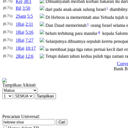
(0.71)
Kel
38:1
Dibuatnyalah mezbah korban bakaran itu dari k
(0.71)
Bil
3:50
j
dari pada anak-anak sulung Israel
diambilnya
(0.71)
2Sam
5:5
Di Hebron ia memerintah atas Yehuda tujuh t
(0.71)
1Raj
2:11
t
Dan Daud memerintah
orang Israel selama 
(0.71)
1Raj
5:16
q
belum terhitung para mandur
kepala Salomo 
(0.71)
1Raj
7:27
Selanjutnya dibuatnya sepuluh kereta penopa
(0.71)
1Raj
10:17
ia membuat juga tiga ratus perisai kecil dari
(0.71)
2Raj
12:6
Tetapi dalam tahun kedua puluh tiga zaman r
Copyr
Bank BC
Tampilkan Alkitab
Pencarian Universal: