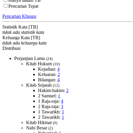
Hanya dalam TB
Pencarian Tepat
Pencarian Khusus
Statistik Kata [TB]
tidak ada statistik kata
Keluarga Kata [TB]
tidak ada keluarga kata
Distribusi
Perjanjian Lama
(24)
Kitab Hukum
(10)
Kejadian:
4
Keluaran:
2
Bilangan:
4
Kitab Sejarah
(12)
Hakim-hakim:
2
2 Samuel:
1
1 Raja-raja:
4
2 Raja-raja:
3
1 Tawarikh:
1
2 Tawarikh:
1
Kitab Hikmat
(0)
Nabi Besar
(2)