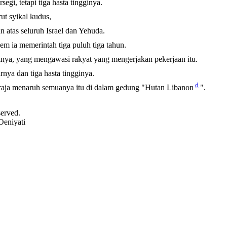
gi, tetapi tiga hasta tingginya.
t syikal kudus,
n atas seluruh Israel dan Yehuda.
em ia memerintah tiga puluh tiga tahun.
aknya, yang mengawasi rakyat yang mengerjakan pekerjaan itu.
rnya dan tiga hasta tingginya.
d
alu raja menaruh semuanya itu di dalam gedung "Hutan Libanon
".
served.
Oeniyati