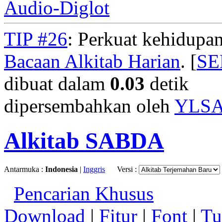
Audio-Diglot
TIP #26
: Perkuat kehidupan
Bacaan Alkitab Harian
. [
S
dibuat dalam
0.03
detik
dipersembahkan oleh
YLS
Alkitab SABDA
Antarmuka :
Indonesia
|
Inggris
Versi :
Pencarian Khusus
Download
|
Fitur
|
Font
|
Tu