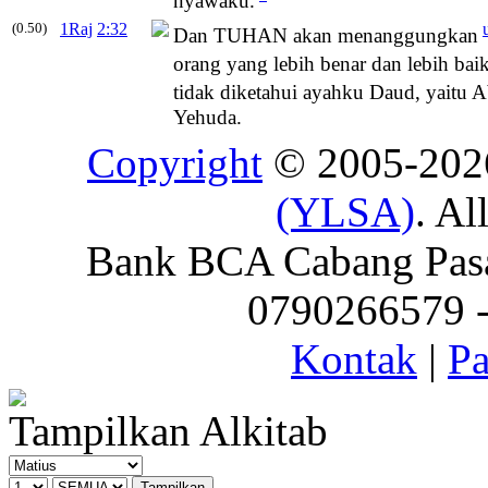
nyawaku.
(0.50)
1Raj
2:32
Dan TUHAN akan menanggungkan
orang yang lebih benar dan lebih bai
tidak diketahui ayahku Daud, yaitu A
Yehuda.
Copyright
© 2005-20
(YLSA)
. Al
Bank BCA Cabang Pasar
0790266579 - 
Kontak
|
Pa
Tampilkan Alkitab