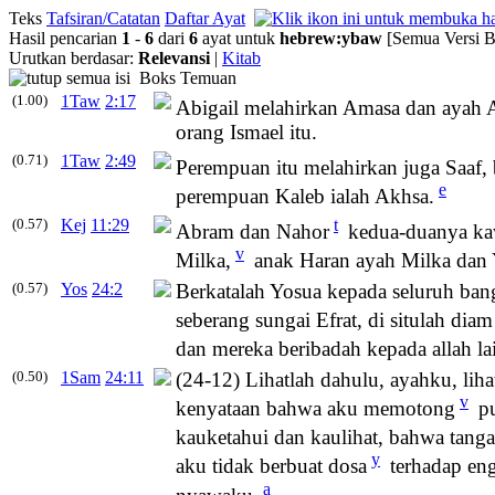
Teks
Tafsiran/Catatan
Daftar Ayat
Hasil pencarian
1
-
6
dari
6
ayat untuk
hebrew
:
ybaw
[Semua Versi B
Urutkan berdasar:
Relevansi
|
Kitab
Boks Temuan
(1.00)
1Taw
2:17
Abigail melahirkan Amasa dan ayah
orang Ismael itu.
(0.71)
1Taw
2:49
Perempuan itu melahirkan juga Saaf
e
perempuan Kaleb ialah Akhsa.
(0.57)
Kej
11:29
t
Abram dan Nahor
kedua-duanya kawi
v
Milka,
anak Haran ayah Milka dan 
(0.57)
Yos
24:2
Berkatalah Yosua kepada seluruh bang
seberang sungai Efrat, di situlah d
dan mereka beribadah kepada allah la
(0.50)
1Sam
24:11
(24-12) Lihatlah dahulu, ayahku, lih
v
kenyataan bahwa aku memotong
pu
kauketahui dan kaulihat, bahwa tang
y
aku tidak berbuat dosa
terhadap eng
a