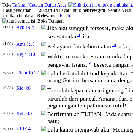
Teks
Tafsiran/Catatan
Daftar Ayat
Hasil pencarian
1
-
20
dari
141
ayat untuk
hebrew
:
yta
[Semua Versi 
Urutkan berdasar:
Relevansi
|
Kitab
Boks Temuan
(1.00)
Ayb
19:4
Jika aku sungguh tersesat, maka a
u
kesesatanku
itu.
(1.00)
Ams
8:18
m
Kekayaan dan kehormatan
ada pa
(0.88)
Kej
41:10
Waktu itu tuanku Firaun murka ke
v
pengawal istana,
beserta dengan k
(0.88)
2Sam
15:22
Lalu berkatalah Daud kepada Itai: "
orang Gat itu, bersama-sama denga
(0.88)
Kid
4:8
Turunlah kepadaku dari gunung Lib
turunlah dari puncak Amana, dari 
pegunungan tempat macan tutul!
(0.88)
Kel
33:21
Berfirmanlah TUHAN: "Ada suatu te
batu;
(0.88)
Ul
1:14
Lalu kamu menjawab aku: Memang b