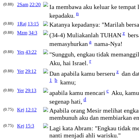
(0.88)
2Sam
22:20
Ia membawa aku keluar ke tempat 
n
kepadaku.
(0.88)
1Raj
13:15
Katanya kepadanya: "Marilah bers
(0.88)
Mzm
34:3
z
(34-4) Muliakanlah TUHAN
bers
a
memasyhurkan
nama-Nya!
(0.88)
Yes
43:22
"Sungguh, engkau tidak memanggi
r
Aku, hai Israel.
(0.88)
Yer
29:12
z
Dan apabila kamu berseru
dan da
1
b
kamu;
(0.88)
Yer
29:13
c
apabila kamu mencari
Aku, kamu
d
segenap hati,
(0.75)
Kej
12:12
Apabila orang Mesir melihat engkau
membunuh aku dan membiarkan en
(0.75)
Kej
15:3
Lagi kata Abram: "Engkau tidak m
nanti menjadi ahli warisku."