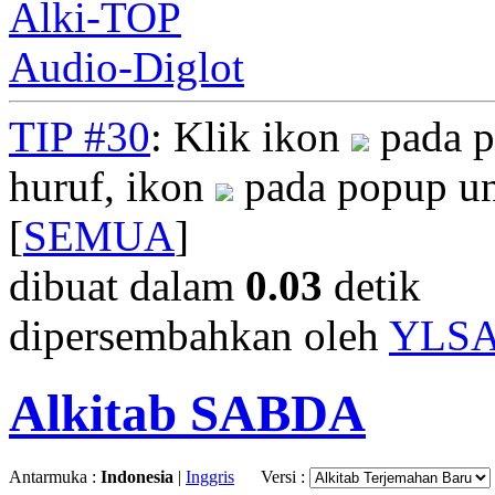
Alki-TOP
Audio-Diglot
TIP #30
: Klik ikon
pada p
huruf, ikon
pada popup un
[
SEMUA
]
dibuat dalam
0.03
detik
dipersembahkan oleh
YLS
Alkitab SABDA
Antarmuka :
Indonesia
|
Inggris
Versi :