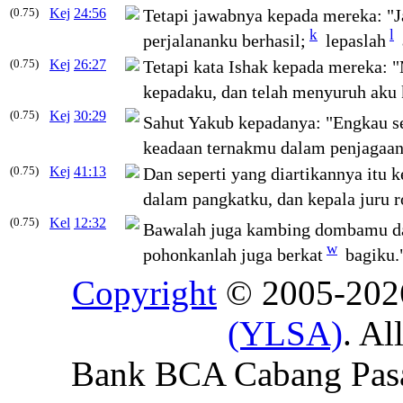
(0.75)
Kej
24:56
Tetapi jawabnya kepada mereka: "
k
l
perjalananku berhasil;
lepaslah
(0.75)
Kej
26:27
Tetapi kata Ishak kepada mereka:
kepadaku, dan telah menyuruh aku 
(0.75)
Kej
30:29
Sahut Yakub kepadanya: "Engkau se
keadaan ternakmu dalam penjagaan
(0.75)
Kej
41:13
Dan seperti yang diartikannya itu 
dalam pangkatku, dan kepala juru ro
(0.75)
Kel
12:32
Bawalah juga kambing dombamu d
w
pohonkanlah juga berkat
bagiku.
Copyright
© 2005-20
(YLSA)
. Al
Bank BCA Cabang Pasar