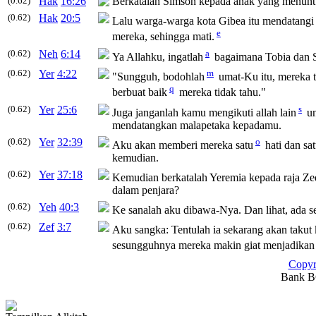
(0.62)
Hak
16:26
Berkatalah Simson kepada anak yang menuntun
(0.62)
Hak
20:5
Lalu warga-warga kota Gibea itu mendatang
e
mereka, sehingga mati.
(0.62)
Neh
6:14
a
Ya Allahku, ingatlah
bagaimana Tobia dan S
(0.62)
Yer
4:22
m
"Sungguh, bodohlah
umat-Ku itu, mereka 
q
berbuat baik
mereka tidak tahu."
(0.62)
Yer
25:6
s
Juga janganlah kamu mengikuti allah lain
un
mendatangkan malapetaka kepadamu.
(0.62)
Yer
32:39
o
Aku akan memberi mereka satu
hati dan sa
kemudian.
(0.62)
Yer
37:18
Kemudian berkatalah Yeremia kepada raja Ze
dalam penjara?
(0.62)
Yeh
40:3
Ke sanalah aku dibawa-Nya. Dan lihat, ada s
(0.62)
Zef
3:7
Aku sangka: Tentulah ia sekarang akan tak
sesungguhnya mereka makin giat menjadikan
Copyr
Bank BC