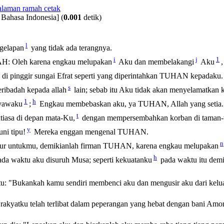
 Bahasa Indonesia]
(
0.001
detik)
l
gelapan
yang tidak ada terangnya.
i
j
1
LAH: Oleh karena engkau melupakan
Aku dan membelakangi
Aku
di pinggir sungai Efrat seperti yang diperintahkan TUHAN kepadaku.
s
ribadah kepada allah
lain; sebab itu Aku tidak akan menyelamatkan 
1
h
nyawaku
;
Engkau membebaskan aku, ya TUHAN, Allah yang setia.
t
tiasa di depan mata-Ku,
dengan mempersembahkan korban di taman
y
ni tipu!
Mereka enggan mengenal TUHAN.
n
ur untukmu, demikianlah firman TUHAN, karena engkau melupakan
h
pada waktu aku disuruh Musa; seperti kekuatanku
pada waktu itu demi
d itu: "Bukankah kamu sendiri membenci aku dan mengusir aku dari kel
rakyatku telah terlibat dalam peperangan yang hebat dengan bani Amon