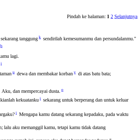
Pindah ke halaman:
1
2
Selanjutnya
k
, sekarang tanggung
sendirilah kemesumanmu dan persundalanmu."
b
kamu lagi.
i
u
v
-taman
dewa dan membakar korban
di atas batu bata;
o
Aku, dan mempercayai dusta.
i
kianlah kekuatanku
sekarang untuk berperang dan untuk keluar
i
uargaku?
Mengapa kamu datang sekarang kepadaku, pada waktu
; lalu aku memanggil kamu, tetapi kamu tidak datang