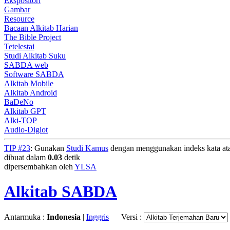
Ekspositori
Gambar
Resource
Bacaan Alkitab Harian
The Bible Project
Tetelestai
Studi Alkitab Suku
SABDA web
Software SABDA
Alkitab Mobile
Alkitab Android
BaDeNo
Alkitab GPT
Alki-TOP
Audio-Diglot
TIP #23
: Gunakan
Studi Kamus
dengan menggunakan indeks kata atau
dibuat dalam
0.03
detik
dipersembahkan oleh
YLSA
Alkitab SABDA
Antarmuka :
Indonesia
|
Inggris
Versi :