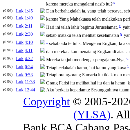
s
karena mereka mengalami nasib itu?
(0.96)
Luk
1:45
Dan berbahagialah ia, yang telah percaya, se
(0.96)
Luk
1:49
karena Yang Mahakuasa telah melakukan perb
(0.96)
Luk
2:11
x
Hari ini telah lahir bagimu Juruselamat,
yait
(0.96)
Luk
2:30
p
sebab mataku telah melihat keselamatan
yan
(0.96)
Luk
4:10
1
sebab ada tertulis: Mengenai Engkau, Ia a
(0.96)
Luk
4:11
dan mereka akan menatang Engkau di atas ta
(0.96)
Luk
4:32
d
Mereka takjub mendengar pengajaran-Nya,
(0.96)
Luk
6:24
1
Tetapi celakalah kamu, hai kamu yang kaya
(0.96)
Luk
9:53
Tetapi orang-orang Samaria itu tidak mau me
(0.96)
Luk
11:38
Orang Farisi itu melihat hal itu dan ia hera
(0.96)
Luk
12:44
Aku berkata kepadamu: Sesungguhnya tuannya
Copyright
© 2005-20
(YLSA)
. Al
Bank BCA Cabang Pasar