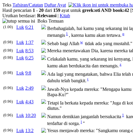
Teks
Tafsiran/Catatan
Daftar Ayat
Hasil pencarian
1
-
20
dari
159
ayat untuk
greek
:
oti
AND
book
:
42
[
Urutkan berdasar:
Relevansi
|
Kitab
Boks Temuan
(1.00)
Luk
6:21
Berbahagialah, hai kamu yang sekarang ini l
1
q
menangis
, karena kamu akan tertawa.
(0.98)
Luk
1:37
w
Sebab bagi Allah
tidak ada yang mustahil."
(0.98)
Luk
8:53
Mereka menertawakan Dia, karena mereka tah
(0.98)
Luk
6:25
Celakalah kamu, yang sekarang ini kenyang, 
z
kamu akan berdukacita dan menangis.
(0.98)
Luk
9:8
Ada lagi yang mengatakan, bahwa Elia telah
t
dahulu telah bangkit.
(0.96)
Luk
2:49
Jawab-Nya kepada mereka:
"Mengapa kamu m
Bapa-Ku?"
(0.96)
Luk
4:43
Tetapi Ia berkata kepada mereka:
"Juga di ko
diutus."
(0.96)
Luk
10:20
1
Namun demikian janganlah bersukacita
kare
l
terdaftar di sorga.
"
(0.96)
Luk
13:2
Yesus menjawab mereka:
"Sangkamu orang-ora