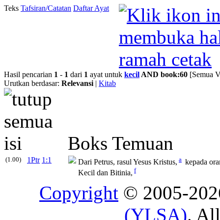
Teks
Tafsiran/Catatan
Daftar Ayat
Hasil pencarian
1
-
1
dari
1
ayat untuk
kecil
AND book:60
[Semua Ve
Urutkan berdasar:
Relevansi
|
Kitab
Boks Temuan
(1.00)
1Ptr
1:1
a
Dari Petrus, rasul Yesus Kristus,
kepada ora
f
Kecil
dan Bitinia,
Copyright
© 2005-20
(YLSA)
. Al