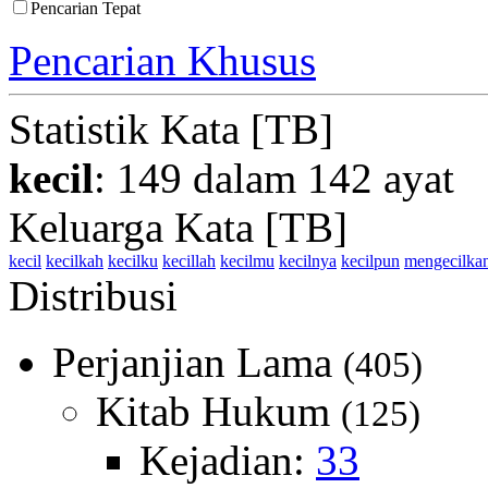
Pencarian Tepat
Pencarian Khusus
Statistik Kata [TB]
kecil
: 149 dalam 142 ayat
Keluarga Kata [TB]
kecil
kecilkah
kecilku
kecillah
kecilmu
kecilnya
kecilpun
mengecilka
Distribusi
Perjanjian Lama
(405)
Kitab Hukum
(125)
Kejadian:
33