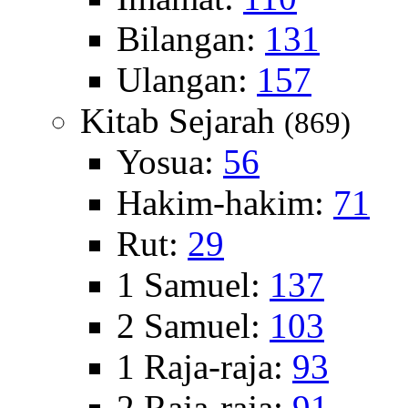
Bilangan:
131
Ulangan:
157
Kitab Sejarah
(869)
Yosua:
56
Hakim-hakim:
71
Rut:
29
1 Samuel:
137
2 Samuel:
103
1 Raja-raja:
93
2 Raja-raja:
91