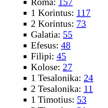
Roma:
157
1 Korintus:
117
2 Korintus:
73
Galatia:
55
Efesus:
48
Filipi:
45
Kolose:
27
1 Tesalonika:
24
2 Tesalonika:
11
1 Timotius:
53