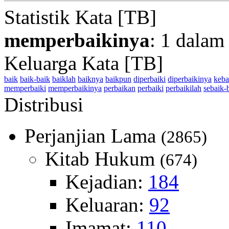
Statistik Kata [TB]
memperbaikinya
: 1 dalam
Keluarga Kata [TB]
baik
baik-baik
baiklah
baiknya
baikpun
diperbaiki
diperbaikinya
keba
memperbaiki
memperbaikinya
perbaikan
perbaiki
perbaikilah
sebaik-
Distribusi
Perjanjian Lama
(2865)
Kitab Hukum
(674)
Kejadian:
184
Keluaran:
92
Imamat:
110