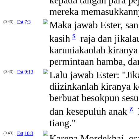
mereka memasukkannya
(0.43)
Est
7:3
Maka jawab Ester, san
s
kasih
raja dan jikal
karuniakanlah kirany
permintaan hamba, da
(0.43)
Est
9:13
Lalu jawab Ester: "Ji
diizinkanlah kiranya 
berbuat besokpun sesu
z
dan kesepuluh anak
tiang."
(0.43)
Est
10:3
Karena Mordekhai, ora