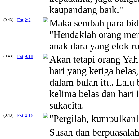
kaupandang
baik
."
(0.43)
Est
2:2
Maka sembah para bidu
"Hendaklah orang menca
anak dara yang elok r
(0.43)
Est
9:18
Akan tetapi orang Ya
hari yang ketiga belas
dalam bulan itu. Lalu
kelima belas dan hari 
sukacita.
(0.43)
Est
4:16
"Pergilah, kumpulkanl
Susan dan berpuasala