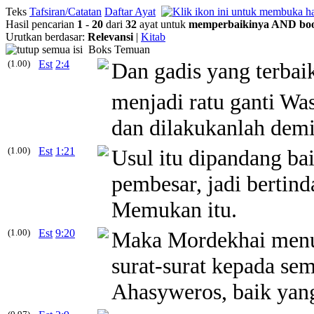
Teks
Tafsiran/Catatan
Daftar Ayat
Hasil pencarian
1
-
20
dari
32
ayat untuk
memperbaikinya
AND
bo
Urutkan berdasar:
Relevansi
|
Kitab
Boks Temuan
(1.00)
Est
2:4
Dan gadis yang
terbai
menjadi ratu ganti Was
dan dilakukanlah demi
(1.00)
Est
1:21
Usul itu dipandang
ba
pembesar, jadi bertind
Memukan itu.
(1.00)
Est
9:20
Maka Mordekhai menul
surat-surat kepada sem
Ahasyweros,
baik
yan