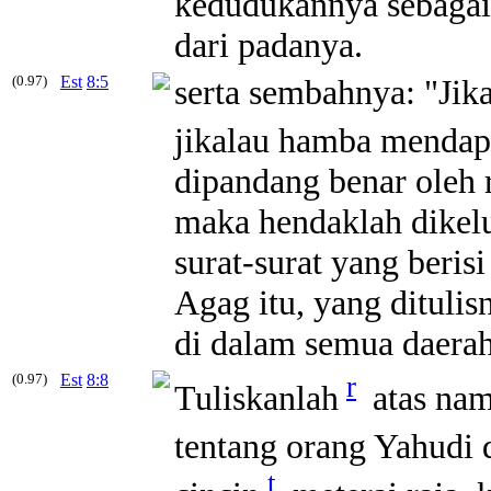
kedudukannya sebagai 
dari padanya.
(0.97)
Est
8:5
serta sembahnya: "Jik
jikalau hamba mendap
dipandang benar oleh 
maka hendaklah dikelu
surat-surat yang beri
Agag itu, yang dituli
di dalam semua daerah
(0.97)
Est
8:8
r
Tuliskanlah
atas nam
tentang orang Yahudi 
t