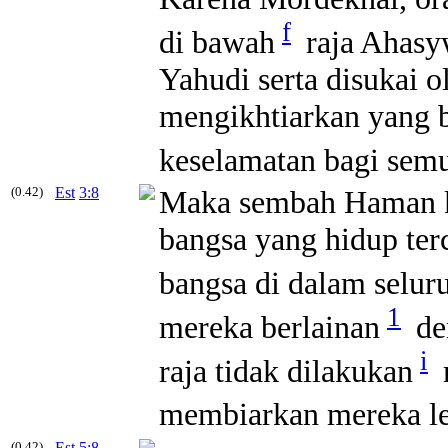
f
di bawah
raja Ahasy
Yahudi serta disukai o
mengikhtiarkan yang
keselamatan bagi sem
(0.42)
Est
3:8
Maka sembah Haman k
bangsa yang hidup terc
bangsa di dalam selur
1
mereka berlainan
de
i
raja tidak dilakukan
m
membiarkan mereka le
(0.42)
Est
5:8