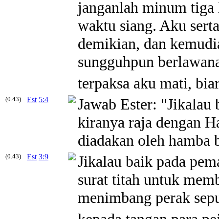
janganlah minum tiga
waktu siang. Aku ser
demikian, dan kemudi
sungguhpun berlawana
terpaksa aku mati, bia
(0.43)
Est
5:4
Jawab Ester: "Jikalau
kiranya raja dengan H
diadakan oleh hamba b
(0.43)
Est
3:9
Jikalau
baik
pada pema
surat titah untuk me
menimbang perak sepu
kepada tangan para pe