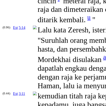
cincin
meterai raja, 
raja dan dimeteraikan 
u
ditarik kembali.
"
(0.96)
Est
5:14
Lalu kata Zeresh, ist
"Suruhlah orang memb
hasta, dan persembahk
a
Mordekhai disulakan
dapatlah engkau denga
dengan raja ke perjam
Haman, lalu ia menyur
(0.44)
Est
3:11
kemudian titah raja k
kepadamu, juga bangsa