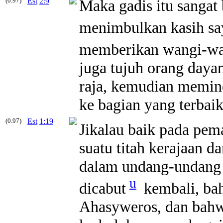
(0.97)
Est
2:9
Maka gadis itu sangat
menimbulkan kasih sa
memberikan wangi-wa
juga tujuh orang dayan
raja, kemudian memin
ke bagian yang
terbai
(0.97)
Est
1:19
Jikalau
baik
pada pema
suatu titah kerajaan d
dalam undang-undang P
u
dicabut
kembali, bah
Ahasyweros, dan bahw