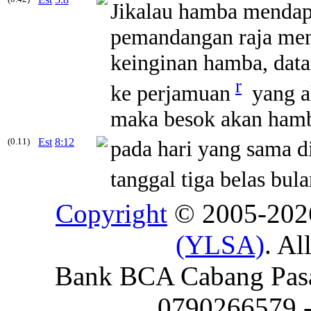
Jikalau hamba mendap
pemandangan raja men
keinginan hamba, data
r
ke perjamuan
yang a
maka besok akan hamb
(0.11)
Est
8:12
pada hari yang sama d
tanggal tiga belas bul
Copyright
© 2005-20
(YLSA)
. Al
Bank BCA Cabang Pasar
0790266579 - 