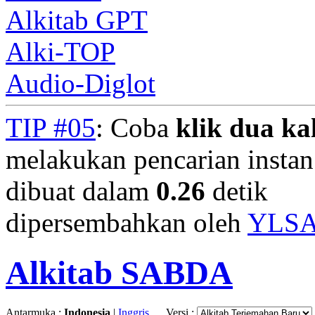
Alkitab GPT
Alki-TOP
Audio-Diglot
TIP #05
: Coba
klik dua kal
melakukan pencarian instan.
dibuat dalam
0.26
detik
dipersembahkan oleh
YLS
Alkitab SABDA
Antarmuka :
Indonesia
|
Inggris
Versi :