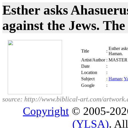
Esther asks Ahasuerus
against the Jews. Th
Esther ask
Title
:
Haman.
Artist/Author
:
MASTER 
Date
:
Location
:
Subject
:
Haman
;
Ya
Google
:
source: http://www.biblical-art.com/artw
Copyright
© 2005-20
(YLSA)
. Al