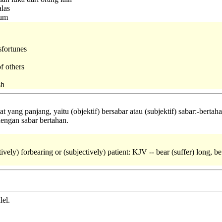
las
kum
sfortunes
of others
sh
yang panjang, yaitu (objektif) bersabar atau (subjektif) sabar:-bertah
dengan sabar bertahan.
tively) forbearing or (subjectively) patient: KJV -- bear (suffer) long, b
lel.