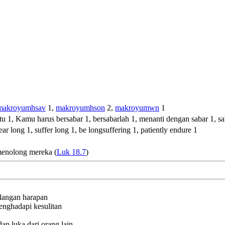
makroyumhsav
1,
makroyumhson
2,
makroyumwn
1
ktu 1, Kamu harus bersabar 1, bersabarlah 1, menanti dengan sabar 1, sa
ear long 1, suffer long 1, be longsuffering 1, patiently endure 1
 menolong mereka (
Luk 18.7
)
ilangan harapan
enghadapi kesulitan
n luka dari orang lain