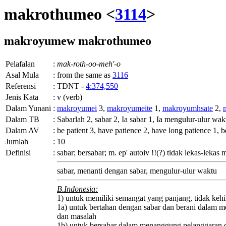
makrothumeo <
3114
>
makroyumew
makrothumeo
Pelafalan
:
mak-roth-oo-meh'-o
Asal Mula
:
from the same as
3116
Referensi
:
TDNT -
4:374,550
Jenis Kata
:
v (verb)
Dalam Yunani
:
makroyumei
3,
makroyumeite
1,
makroyumhsate
2,
Dalam TB
:
Sabarlah 2, sabar 2, Ia sabar 1, Ia mengulur-ulur wa
Dalam AV
:
be patient 3, have patience 2, have long patience 1, b
Jumlah
:
10
Definisi
:
sabar; bersabar;
m. ep' autoiv
!!(?) tidak lekas-lekas
sabar, menanti dengan sabar, mengulur-ulur waktu
B.Indonesia:
1) untuk memiliki semangat yang panjang, tidak keh
1a) untuk bertahan dengan sabar dan berani dalam m
dan masalah
1b) untuk bersabar dalam menanggung pelanggaran da