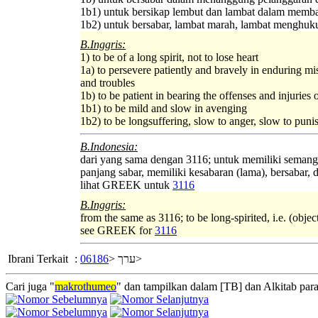
1b1) untuk bersikap lembut dan lambat dalam memba
1b2) untuk bersabar, lambat marah, lambat menghu
B.Inggris:
1) to be of a long spirit, not to lose heart
1a) to persevere patiently and bravely in enduring mi
and troubles
1b) to be patient in bearing the offenses and injuries 
1b1) to be mild and slow in avenging
1b2) to be longsuffering, slow to anger, slow to puni
B.Indonesia:
dari yang sama dengan 3116; untuk memiliki semangat 
panjang sabar, memiliki kesabaran (lama), bersabar, 
lihat GREEK untuk
3116
B.Inggris:
from the same as 3116; to be long-spirited, i.e. (objec
see GREEK for
3116
Ibrani Terkait
:
06186
ערך <
>
Cari juga "
makrothumeo
" dan tampilkan dalam [TB] dan Alkitab para