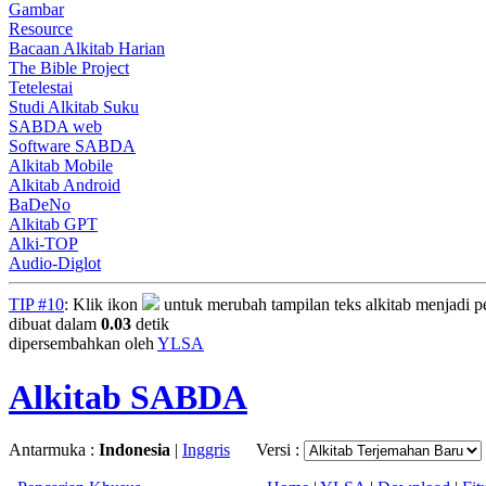
Gambar
Resource
Bacaan Alkitab Harian
The Bible Project
Tetelestai
Studi Alkitab Suku
SABDA web
Software SABDA
Alkitab Mobile
Alkitab Android
BaDeNo
Alkitab GPT
Alki-TOP
Audio-Diglot
TIP #10
: Klik ikon
untuk merubah tampilan teks alkitab menjadi per
dibuat dalam
0.03
detik
dipersembahkan oleh
YLSA
Alkitab SABDA
Antarmuka :
Indonesia
|
Inggris
Versi :