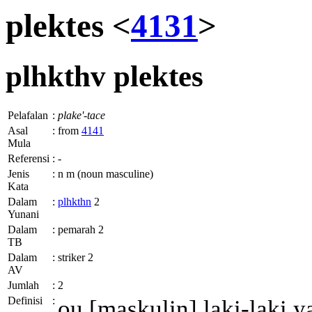
plektes <
4131
>
plhkthv
plektes
Pelafalan
:
plake'-tace
Asal
:
from
4141
Mula
Referensi
:
-
Jenis
:
n m (noun masculine)
Kata
Dalam
:
plhkthn
2
Yunani
Dalam
:
pemarah 2
TB
Dalam
:
striker 2
AV
Jumlah
:
2
Definisi
:
ou
[maskulin] laki-laki y