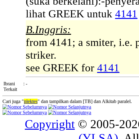
(suka berkelahi):-penyer
lihat GREEK untuk
4141
B.Inggris:
from 4141; a smiter, i.e.
striker.
see GREEK for
4141
Ibrani
:
-
Terkait
Cari juga "
plektes
" dan tampilkan dalam [TB] dan Alkitab paralel.
Copyright
© 2005-20
(YLSA)
. Al