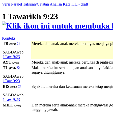
Versi Paralel
Tafsiran/Catatan
Analisa Kata
ITL - draft
1 Tawarikh 9:23
Konteks
TB
©
Mereka dan anak-anak mereka bertugas menjaga p
(1974)
SABDAweb
1Taw 9:23
AYT
Mereka dan anak-anak mereka bertugas di pintu-pi
(2018)
TL
©
Maka mereka itu serta dengan anak-anaknya laki-
(1954)
supaya ditungguinya.
SABDAweb
1Taw 9:23
BIS
©
Sejak itu mereka dan keturunan mereka tetap me
(1985)
SABDAweb
1Taw 9:23
MILT
Dan mereka serta anak-anak mereka mengawasi ge
(2008)
tanggung jawab.