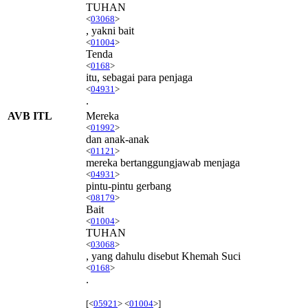
TUHAN
<
03068
>
, yakni bait
<
01004
>
Tenda
<
0168
>
itu, sebagai para penjaga
<
04931
>
.
AVB ITL
Mereka
<
01992
>
dan anak-anak
<
01121
>
mereka bertanggungjawab menjaga
<
04931
>
pintu-pintu gerbang
<
08179
>
Bait
<
01004
>
TUHAN
<
03068
>
, yang dahulu disebut Khemah Suci
<
0168
>
.
[<
05921
> <
01004
>]