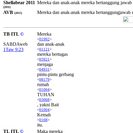
Shellabear 2011
Mereka dan anak-anak mereka bertanggung jawab 
(2011)
AVB
Mereka dan anak-anak mereka bertanggungjawab m
(2015)
TB ITL
©
Mereka
<
01992
>
SABDAweb
dan anak-anak
1Taw 9:23
<
01121
>
mereka bertugas
<
05921
>
menjaga
<
04931
>
pintu-pintu gerbang
<
08179
>
rumah
<
01004
>
TUHAN
<
03068
>
, yakni Bait
<
01004
>
Kemah
<
0168
>
itu.
TL ITL
©
Maka mereka