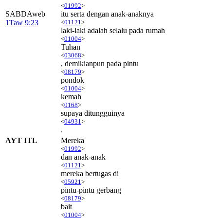
<
01992
>
SABDAweb
itu serta dengan anak-anaknya
1Taw 9:23
<
01121
>
laki-laki adalah selalu pada rumah
<
01004
>
Tuhan
<
03068
>
, demikianpun pada pintu
<
08179
>
pondok
<
01004
>
kemah
<
0168
>
supaya ditungguinya
<
04931
>
.
AYT ITL
Mereka
<
01992
>
dan anak-anak
<
01121
>
mereka bertugas di
<
05921
>
pintu-pintu gerbang
<
08179
>
bait
<
01004
>