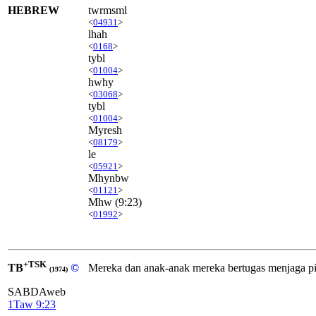
HEBREW
twrmsml
<
04931
>
lhah
<
0168
>
tybl
<
01004
>
hwhy
<
03068
>
tybl
<
01004
>
Myresh
<
08179
>
le
<
05921
>
Mhynbw
<
01121
>
Mhw
(9:23)
<
01992
>
+TSK
TB
©
Mereka dan anak-anak mereka bertugas menjaga pi
(1974)
SABDAweb
1Taw 9:23