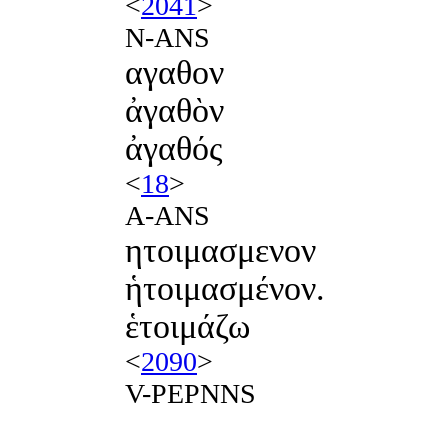
<
2041
>
N-ANS
αγαθον
ἀγαθὸν
ἀγαθός
<
18
>
A-ANS
ητοιμασμενον
ἡτοιμασμένον.
ἑτοιμάζω
<
2090
>
V-PEPNNS