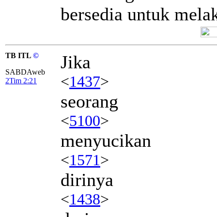
bersedia untuk melak
TB ITL
©
Jika
SABDAweb
<
1437
>
2Tim 2:21
seorang
<
5100
>
menyucikan
<
1571
>
dirinya
<
1438
>