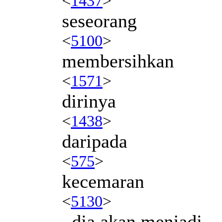
<
1437
>
seseorang
<
5100
>
membersihkan
<
1571
>
dirinya
<
1438
>
daripada
<
575
>
kecemaran
<
5130
>
, dia akan menjadi