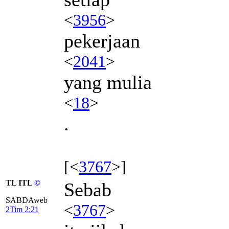
<
3956
>
pekerjaan
<
2041
>
yang mulia
<
18
>
.
[<
3767
>]
TL ITL
©
Sebab
SABDAweb
<
3767
>
2Tim 2:21