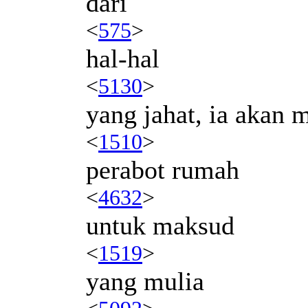
dari
<
575
>
hal-hal
<
5130
>
yang jahat, ia akan 
<
1510
>
perabot rumah
<
4632
>
untuk maksud
<
1519
>
yang mulia