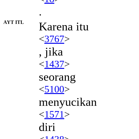
.
AYT ITL
Karena itu
<
3767
>
, jika
<
1437
>
seorang
<
5100
>
menyucikan
<
1571
>
diri