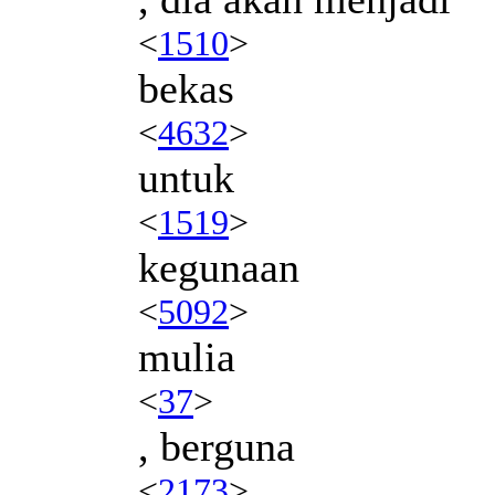
<
1510
>
bekas
<
4632
>
untuk
<
1519
>
kegunaan
<
5092
>
mulia
<
37
>
, berguna
<
2173
>