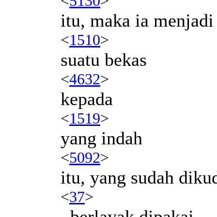
<
5130
>
itu, maka ia menjadi
<
1510
>
suatu bekas
<
4632
>
kepada
<
1519
>
yang indah
<
5092
>
itu, yang sudah dik
<
37
>
, berlayak dipakai