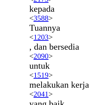
kepada
<
3588
>
Tuannya
<
1203
>
, dan bersedia
<
2090
>
untuk
<
1519
>
melakukan kerja
<
2041
>
yang baik