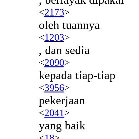
<
2173
>
oleh tuannya
<
1203
>
, dan sedia
<
2090
>
kepada tiap-tiap
<
3956
>
pekerjaan
<
2041
>
yang baik
<
18
>