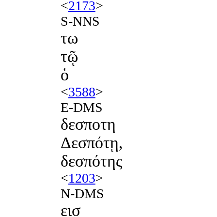
<
2173
>
S-NNS
τω
τῷ
ὁ
<
3588
>
E-DMS
δεσποτη
Δεσπότῃ,
δεσπότης
<
1203
>
N-DMS
εισ