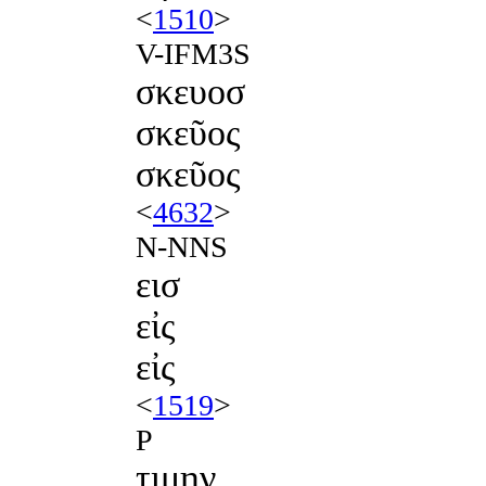
<
1510
>
V-IFM3S
σκευοσ
σκεῦος
σκεῦος
<
4632
>
N-NNS
εισ
εἰς
εἰς
<
1519
>
P
τιμην