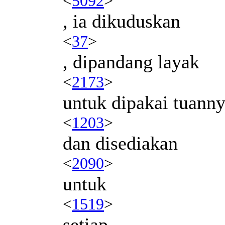
<
5092
>
, ia dikuduskan
<
37
>
, dipandang layak
<
2173
>
untuk dipakai tuann
<
1203
>
dan disediakan
<
2090
>
untuk
<
1519
>
setiap