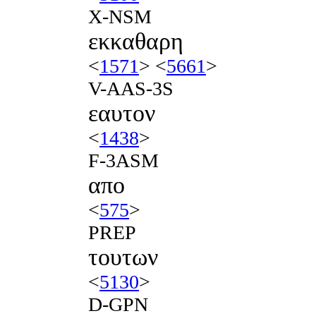
X-NSM
εκκαθαρη
<
1571
> <
5661
>
V-AAS-3S
εαυτον
<
1438
>
F-3ASM
απο
<
575
>
PREP
τουτων
<
5130
>
D-GPN