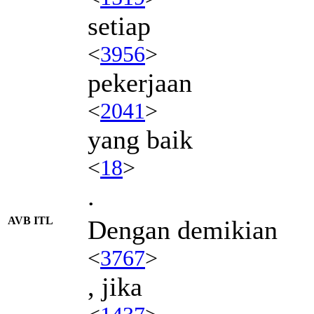
setiap
<
3956
>
pekerjaan
<
2041
>
yang baik
<
18
>
.
AVB ITL
Dengan demikian
<
3767
>
, jika