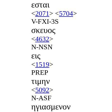
εσται
<
2071
> <
5704
>
V-FXI-3S
σκευος
<
4632
>
N-NSN
εις
<
1519
>
PREP
τιμην
<
5092
>
N-ASF
ηγιασμενον