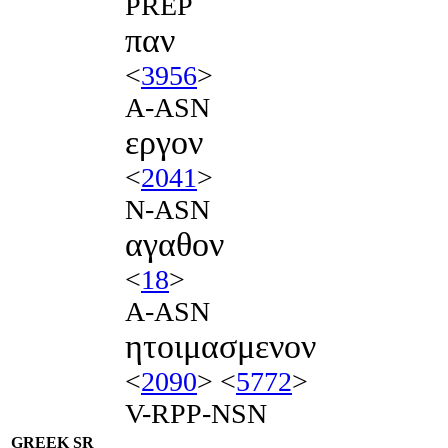
PREP
παν
<
3956
>
A-ASN
εργον
<
2041
>
N-ASN
αγαθον
<
18
>
A-ASN
ητοιμασμενον
<
2090
> <
5772
>
V-RPP-NSN
GREEK SR