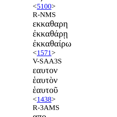
<
5100
>
R-NMS
εκκαθαρη
ἐκκαθάρῃ
ἐκκαθαίρω
<
1571
>
V-SAA3S
εαυτον
ἑαυτὸν
ἑαυτοῦ
<
1438
>
R-3AMS
απο