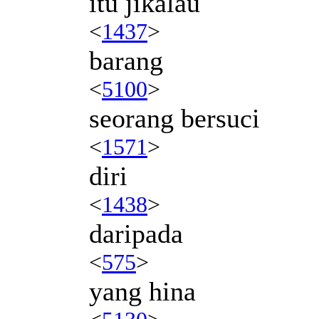
itu jikalau
<
1437
>
barang
<
5100
>
seorang bersuci
<
1571
>
diri
<
1438
>
daripada
<
575
>
yang hina