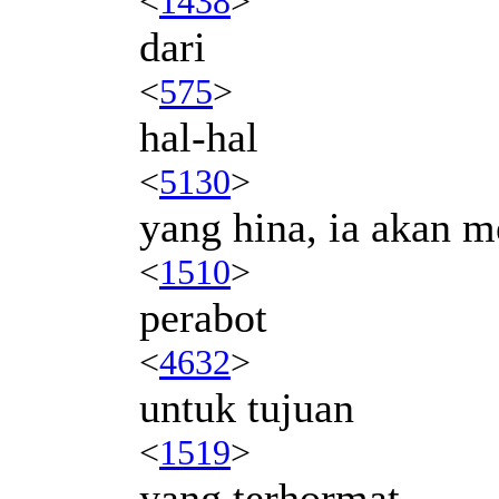
<
1438
>
dari
<
575
>
hal-hal
<
5130
>
yang hina, ia akan m
<
1510
>
perabot
<
4632
>
untuk tujuan
<
1519
>
yang terhormat