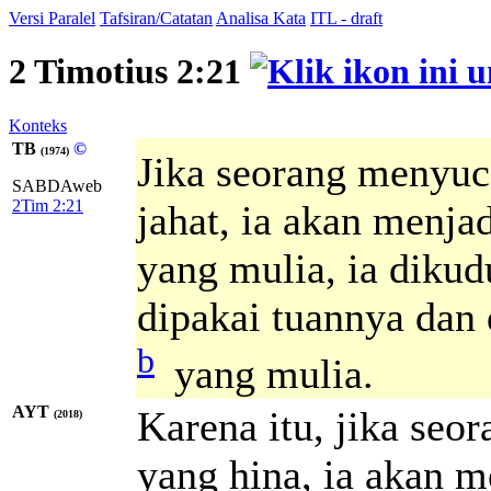
Versi Paralel
Tafsiran/Catatan
Analisa Kata
ITL - draft
2 Timotius 2:21
Konteks
TB
©
(1974)
Jika seorang menyuc
SABDAweb
2Tim 2:21
jahat, ia akan menj
yang mulia, ia dikud
dipakai tuannya dan 
b
yang mulia.
AYT
Karena itu, jika seo
(2018)
yang hina, ia akan m