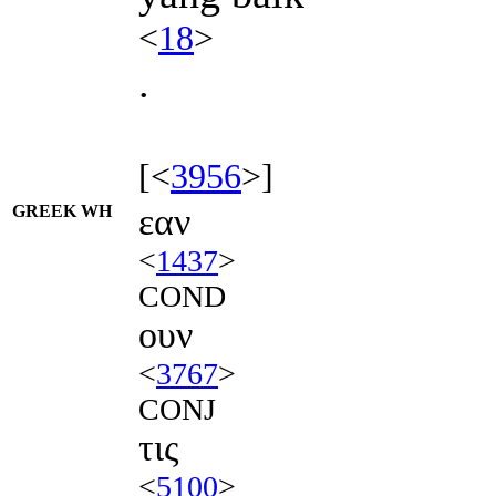
<
18
>
.
[<
3956
>]
GREEK WH
εαν
<
1437
>
COND
ουν
<
3767
>
CONJ
τις
<
5100
>