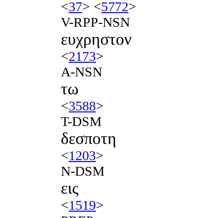
<
37
> <
5772
>
V-RPP-NSN
ευχρηστον
<
2173
>
A-NSN
τω
<
3588
>
T-DSM
δεσποτη
<
1203
>
N-DSM
εις
<
1519
>