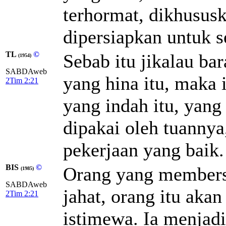
terhormat, dikhususk
dipersiapkan untuk s
TL
©
Sebab itu jikalau bar
(1954)
SABDAweb
yang hina itu, maka 
2Tim 2:21
yang indah itu, yang
dipakai oleh tuannya
pekerjaan yang baik.
BIS
©
Orang yang membersi
(1985)
SABDAweb
jahat, orang itu aka
2Tim 2:21
istimewa. Ia menjad