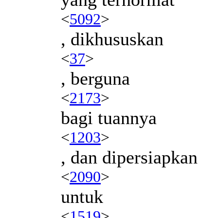
<
5092
>
, dikhususkan
<
37
>
, berguna
<
2173
>
bagi tuannya
<
1203
>
, dan dipersiapkan
<
2090
>
untuk
<
1519
>