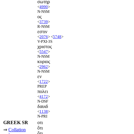
σωτηρ
<
4990
>
N-NSM
ος
<
3739
>
R-NSM
εστιν
<
2076
> <
5748
>
V-PXI-3S
χριστος
<
5547
>
N-NSM
κυριος
<
2962
>
N-NSM
εν
<
1722
>
PREP
πολει
<
4172
>
N-DSF
δαυιδ
<
1138
>
N-PRI
GREEK SR
οτι
ὅτι
⇒
Collation
ὅτι