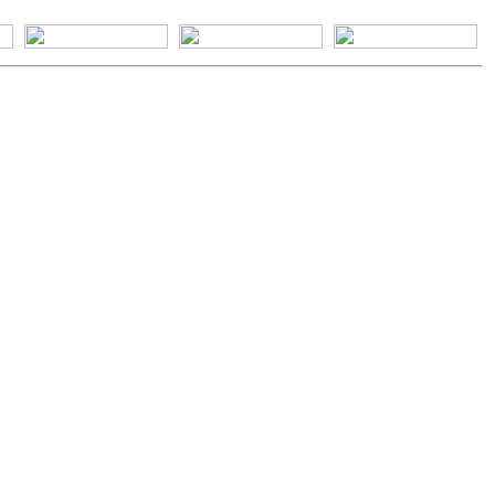
[+] Bhs. Suku
[+] Bhs. Indonesia
[+] Bhs. Inggris