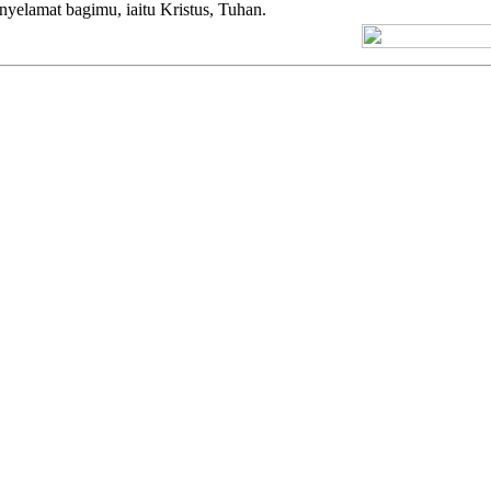
nyelamat bagimu, iaitu Kristus, Tuhan.
[+] Kuno