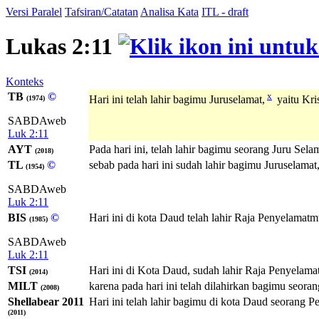
Versi Paralel
Tafsiran/Catatan
Analisa Kata
ITL - draft
Lukas 2:11
Konteks
TB
©
x
Hari ini telah lahir bagimu Juruselamat,
yaitu Kris
(1974)
SABDAweb
Luk 2:11
AYT
Pada hari ini, telah lahir bagimu seorang Juru Sela
(2018)
TL
©
sebab pada hari ini sudah lahir bagimu Juruselamat,
(1954)
SABDAweb
Luk 2:11
BIS
©
Hari ini di kota Daud telah lahir Raja Penyelamatm
(1985)
SABDAweb
Luk 2:11
TSI
Hari ini di Kota Daud, sudah lahir Raja Penyelamat
(2014)
MILT
karena pada hari ini telah dilahirkan bagimu seoran
(2008)
Shellabear 2011
Hari ini telah lahir bagimu di kota Daud seorang P
(2011)