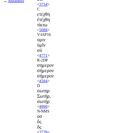
→
Apparatus
<
3754
>
C
ετεχθη
ἐτέχθη
τίκτω
<
5088
>
V-IAP3S
υμιν
ὑμῖν
σύ
<
4771
>
R-2DP
σημερον
σήμερον
σήμερον
<
4594
>
D
σωτηρ
Σωτὴρ,
σωτήρ
<
4990
>
N-NMS
οσ
ὅς
ὅς
<
3739
>