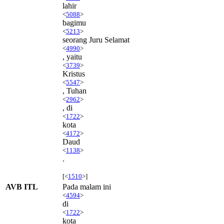
lahir
<
5088
>
bagimu
<
5213
>
seorang Juru Selamat
<
4990
>
, yaitu
<
3739
>
Kristus
<
5547
>
, Tuhan
<
2962
>
, di
<
1722
>
kota
<
4172
>
Daud
<
1138
>
.
[<
1510
>]
AVB ITL
Pada malam ini
<
4594
>
di
<
1722
>
kota