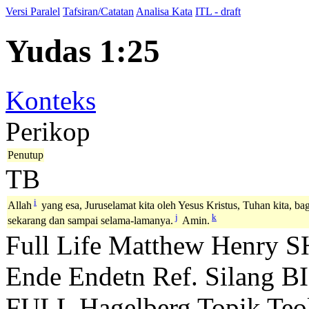
Versi Paralel
Tafsiran/Catatan
Analisa Kata
ITL - draft
Yudas 1:25
Konteks
Perikop
Penutup
TB
i
Allah
yang esa, Juruselamat kita oleh Yesus Kristus, Tuhan kita, b
j
k
sekarang dan sampai selama-lamanya.
Amin.
Full Life
Matthew Henry
S
Ende
Endetn
Ref. Silang B
FULL
Hagelberg
Topik Teo