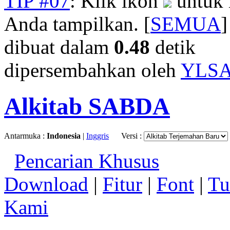
TIP #07
: Klik ikon
untuk 
Anda tampilkan. [
SEMUA
]
dibuat dalam
0.48
detik
dipersembahkan oleh
YLS
Alkitab SABDA
Antarmuka :
Indonesia
|
Inggris
Versi :
Pencarian Khusus
Download
|
Fitur
|
Font
|
Tu
Kami