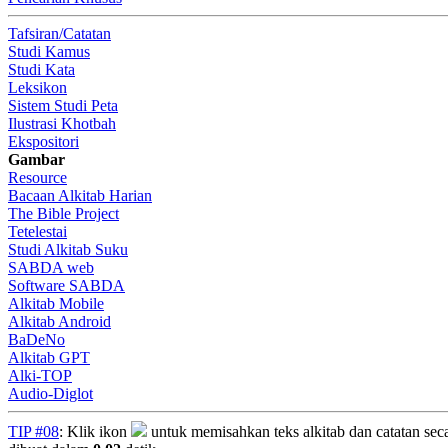
Tafsiran/Catatan
Studi Kamus
Studi Kata
Leksikon
Sistem Studi Peta
Ilustrasi Khotbah
Ekspositori
Gambar
Resource
Bacaan Alkitab Harian
The Bible Project
Tetelestai
Studi Alkitab Suku
SABDA web
Software SABDA
Alkitab Mobile
Alkitab Android
BaDeNo
Alkitab GPT
Alki-TOP
Audio-Diglot
TIP #08
: Klik ikon
untuk memisahkan teks alkitab dan catatan secara