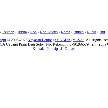
•
Rekhab
•
Ribka
•
Roh
•
Roh Kudus
•
Roma
•
Ruben
•
Rufus
•
Rut
ight
© 2005-2026
Yayasan Lembaga SABDA (YLSA)
. All Rights Re
A Cabang Pasar Legi Solo - No. Rekening: 0790266579 - a.n. Yulia 
Kontak
|
Partisipasi
|
Donasi