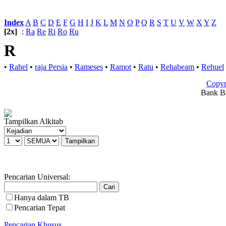
Index
:
A
B
C
D
E
F
G
H
I
J
K
L
M
N
O
P
Q
R
S
T
U
V
W
X
Y
Z
[2x]
:
Ra
Re
Ri
Ro
Ru
R
•
Rahel
•
raja Persia
•
Rameses
•
Ramot
•
Ratu
•
Rehabeam
•
Rehuel
Copyr
Bank BC
Tampilkan Alkitab
Pencarian Universal:
Hanya dalam TB
Pencarian Tepat
Pencarian Khusus