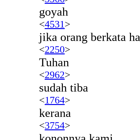
goyah
<
4531
>
jika orang berkata ha
<
2250
>
Tuhan
<
2962
>
sudah tiba
<
1764
>
kerana
<
3754
>
kononnya kami