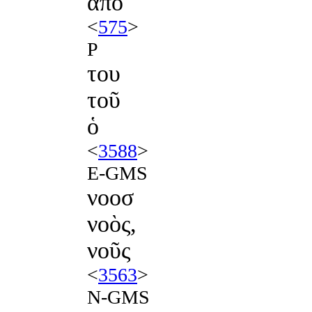
ἀπό
<
575
>
P
του
τοῦ
ὁ
<
3588
>
E-GMS
νοοσ
νοὸς,
νοῦς
<
3563
>
N-GMS