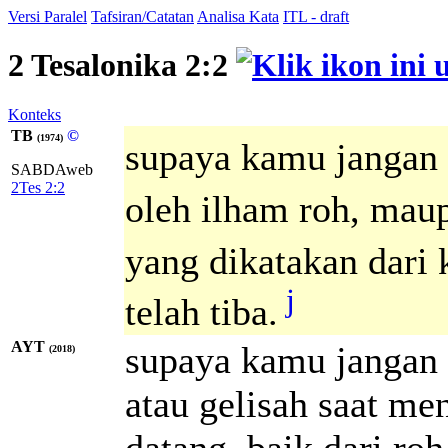
Versi Paralel
Tafsiran/Catatan
Analisa Kata
ITL - draft
2 Tesalonika 2:2
Konteks
TB
©
(1974)
supaya kamu jangan 
SABDAweb
2Tes 2:2
oleh ilham roh, maup
yang dikatakan dari 
j
telah tiba.
AYT
supaya kamu jangan 
(2018)
atau gelisah saat m
datang, baik dari roh