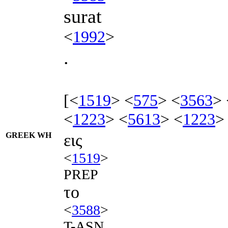
surat
<
1992
>
.
[<
1519
> <
575
> <
3563
> 
<
1223
> <
5613
> <
1223
>
GREEK WH
εις
<
1519
>
PREP
το
<
3588
>
T-ASN