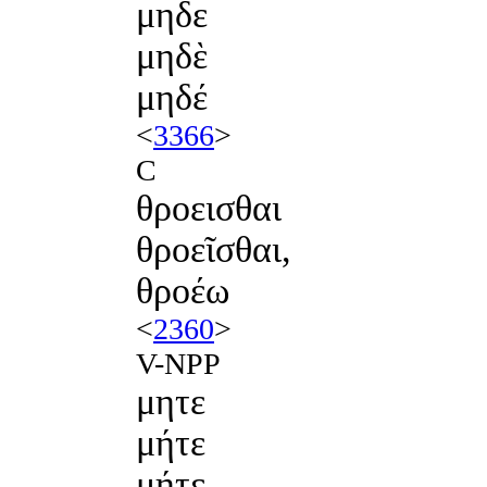
μηδε
μηδὲ
μηδέ
<
3366
>
C
θροεισθαι
θροεῖσθαι,
θροέω
<
2360
>
V-NPP
μητε
μήτε
μήτε