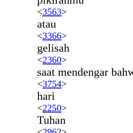
<
3563
>
atau
<
3366
>
gelisah
<
2360
>
saat mendengar bah
<
3754
>
hari
<
2250
>
Tuhan
<
2962
>