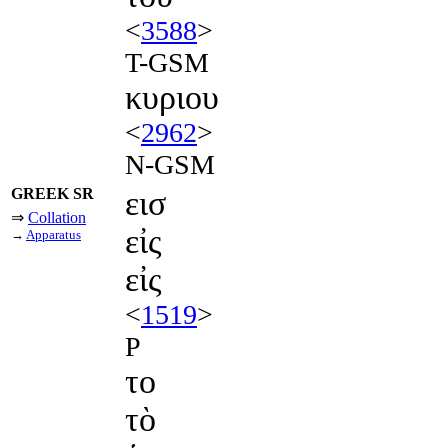
<
3588
>
T-GSM
κυριου
<
2962
>
N-GSM
GREEK SR
εισ
⇒
Collation
εἰς
→
Apparatus
εἰς
<
1519
>
P
το
τὸ