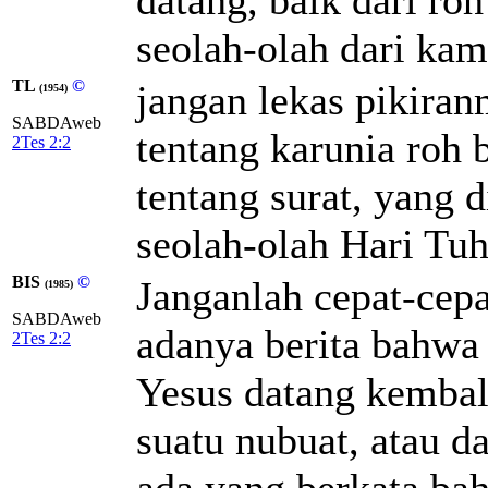
seolah-olah dari kam
TL
©
jangan lekas pikiran
(1954)
SABDAweb
tentang karunia roh 
2Tes 2:2
tentang surat, yang 
seolah-olah Hari Tuh
BIS
©
Janganlah cepat-cepa
(1985)
SABDAweb
adanya berita bahwa
2Tes 2:2
Yesus datang kembali
suatu nubuat, atau da
ada yang berkata ba