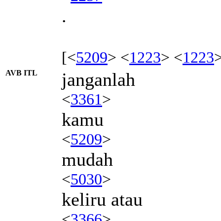
.
[<
5209
> <
1223
> <
1223
AVB ITL
janganlah
<
3361
>
kamu
<
5209
>
mudah
<
5030
>
keliru atau
<
3366
>