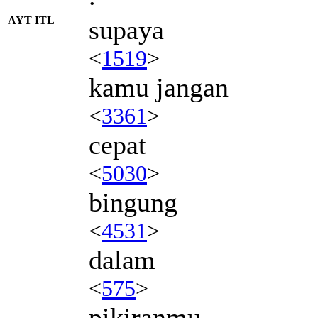
AYT ITL
supaya
<
1519
>
kamu jangan
<
3361
>
cepat
<
5030
>
bingung
<
4531
>
dalam
<
575
>
pikiranmu