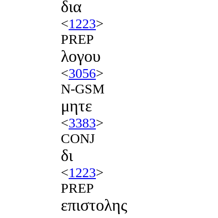
δια
<
1223
>
PREP
λογου
<
3056
>
N-GSM
μητε
<
3383
>
CONJ
δι
<
1223
>
PREP
επιστολης