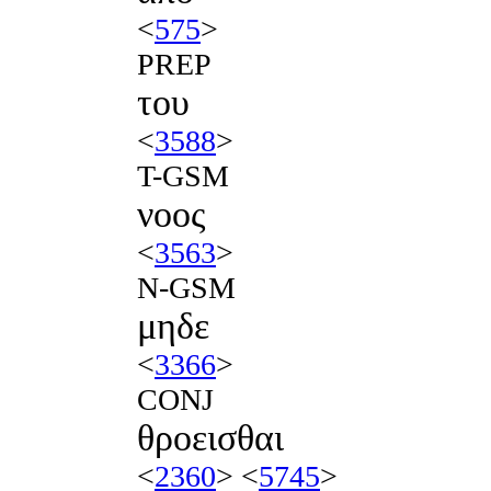
<
575
>
PREP
του
<
3588
>
T-GSM
νοος
<
3563
>
N-GSM
μηδε
<
3366
>
CONJ
θροεισθαι
<
2360
> <
5745
>