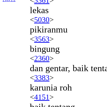
<
3361
>
lekas
<
5030
>
pikiranmu
<
3563
>
bingung
<
2360
>
dan gentar, baik tent
<
3383
>
karunia roh
<
4151
>
baik tentang