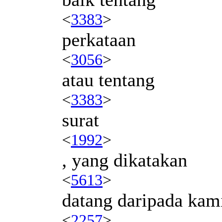
<
3383
>
perkataan
<
3056
>
atau tentang
<
3383
>
surat
<
1992
>
, yang dikatakan
<
5613
>
datang daripada kam
<
2257
>