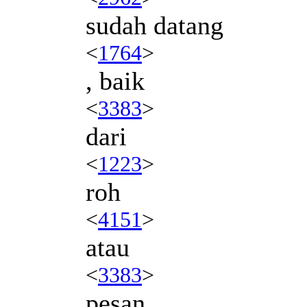
sudah datang
<
1764
>
, baik
<
3383
>
dari
<
1223
>
roh
<
4151
>
atau
<
3383
>
pesan