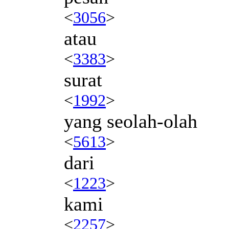
<
3056
>
atau
<
3383
>
surat
<
1992
>
yang seolah-olah
<
5613
>
dari
<
1223
>
kami
<
2257
>