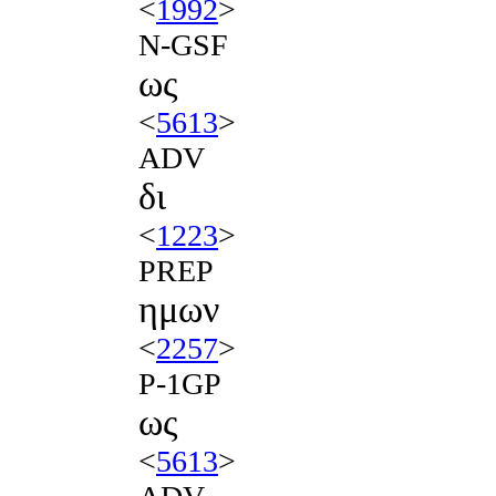
<
1992
>
N-GSF
ως
<
5613
>
ADV
δι
<
1223
>
PREP
ημων
<
2257
>
P-1GP
ως
<
5613
>