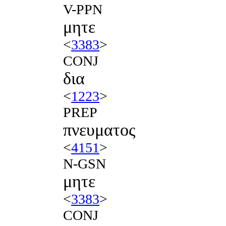
V-PPN
μητε
<
3383
>
CONJ
δια
<
1223
>
PREP
πνευματος
<
4151
>
N-GSN
μητε
<
3383
>
CONJ