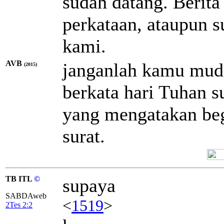
sudah datang. Berita
perkataan, ataupun s
kami.
AVB
janganlah kamu muda
(2015)
berkata hari Tuhan 
yang mengatakan begi
surat.
TB ITL
©
supaya
SABDAweb
<
1519
>
2Tes 2:2