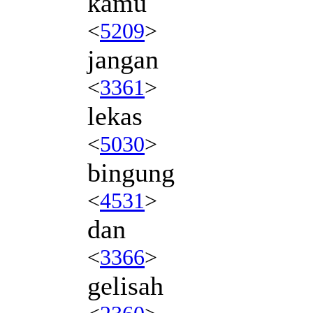
kamu
<
5209
>
jangan
<
3361
>
lekas
<
5030
>
bingung
<
4531
>
dan
<
3366
>
gelisah