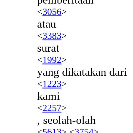
<
3056
>
atau
<
3383
>
surat
<
1992
>
yang dikatakan dari
<
1223
>
kami
<
2257
>
, seolah-olah
<
5613
> <
3754
>