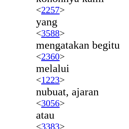
<
2257
>
yang
<
3588
>
mengatakan begitu
<
2360
>
melalui
<
1223
>
nubuat, ajaran
<
3056
>
atau
<
3383
>