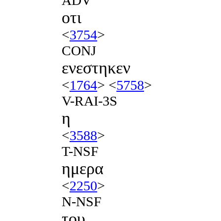
ADV
οτι
<
3754
>
CONJ
ενεστηκεν
<
1764
> <
5758
>
V-RAI-3S
η
<
3588
>
T-NSF
ημερα
<
2250
>
N-NSF
του