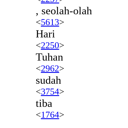
, seolah-olah
<
5613
>
Hari
<
2250
>
Tuhan
<
2962
>
sudah
<
3754
>
tiba
<
1764
>
.