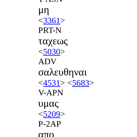
μη
<
3361
>
PRT-N
ταχεως
<
5030
>
ADV
σαλευθηναι
<
4531
> <
5683
>
V-APN
υμας
<
5209
>
P-2AP
απο