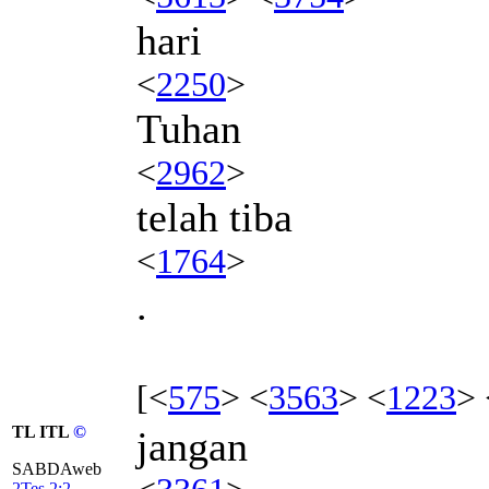
hari
<
2250
>
Tuhan
<
2962
>
telah tiba
<
1764
>
.
[<
575
> <
3563
> <
1223
> 
TL ITL
©
jangan
SABDAweb
2Tes 2:2