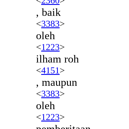
<
2360
>
, baik
<
3383
>
oleh
<
1223
>
ilham roh
<
4151
>
, maupun
<
3383
>
oleh
<
1223
>
pemberitaan