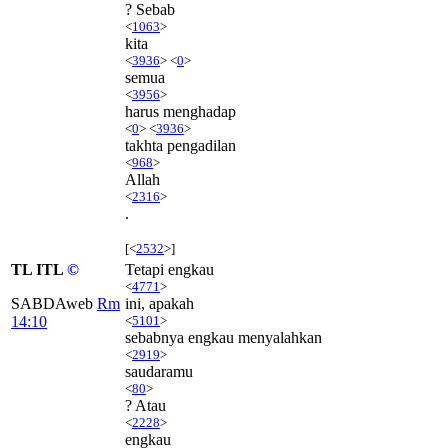
? Sebab
<
1063
>
kita
<
3936
> <
0
>
semua
<
3956
>
harus menghadap
<
0
> <
3936
>
takhta pengadilan
<
968
>
Allah
<
2316
>
.
[<
2532
>]
TL ITL
©
Tetapi engkau
<
4771
>
SABDAweb
Rm
ini, apakah
14:10
<
5101
>
sebabnya engkau menyalahkan
<
2919
>
saudaramu
<
80
>
? Atau
<
2228
>
engkau