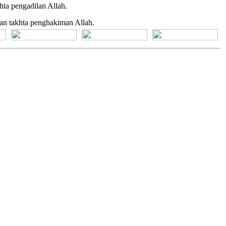
a pengadilan Allah.
n takhta penghakiman Allah.
[+] Bhs. Suku
[+] Bhs. Indonesia
[+] Bhs. Inggris