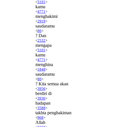
<
5101
>
kamu
<
4771
>
menghakimi
<
2919
>
saudaramu
<
80
>
? Dan
<
2532
>
mengapa
<
5101
>
kamu
<
4771
>
menghina
<
1848
>
saudaramu
<
80
>
? Kita semua akan
<
3956
>
berdiri di
<
3936
>
hadapan
<
3588
>
takhta penghakiman
<
968
>
Allah