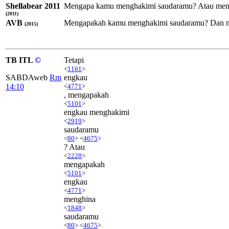
Shellabear 2011
Mengapa kamu menghakimi saudaramu? Atau menga
(2011)
AVB
Mengapakah kamu menghakimi saudaramu? Dan men
(2015)
TB ITL
©
Tetapi
<
1161
>
SABDAweb
Rm
engkau
14:10
<
4771
>
, mengapakah
<
5101
>
engkau menghakimi
<
2919
>
saudaramu
<
80
> <
4675
>
? Atau
<
2228
>
mengapakah
<
5101
>
engkau
<
4771
>
menghina
<
1848
>
saudaramu
<
80
> <
4675
>