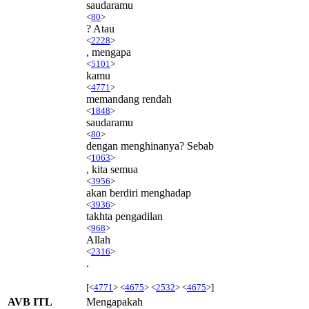
saudaramu
<
80
>
? Atau
<
2228
>
, mengapa
<
5101
>
kamu
<
4771
>
memandang rendah
<
1848
>
saudaramu
<
80
>
dengan menghinanya? Sebab
<
1063
>
, kita semua
<
3956
>
akan berdiri menghadap
<
3936
>
takhta pengadilan
<
968
>
Allah
<
2316
>
.
[<
4771
> <
4675
> <
2532
> <
4675
>]
AVB ITL
Mengapakah