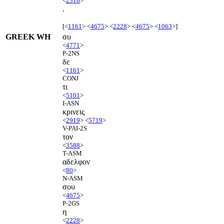
<
2316
>
.
[<
1161
> <
4675
> <
2228
> <
4675
> <
1063
>]
GREEK WH
συ
<
4771
>
P-2NS
δε
<
1161
>
CONJ
τι
<
5101
>
I-ASN
κρινεις
<
2919
> <
5719
>
V-PAI-2S
τον
<
3588
>
T-ASM
αδελφον
<
80
>
N-ASM
σου
<
4675
>
P-2GS
η
<
2228
>