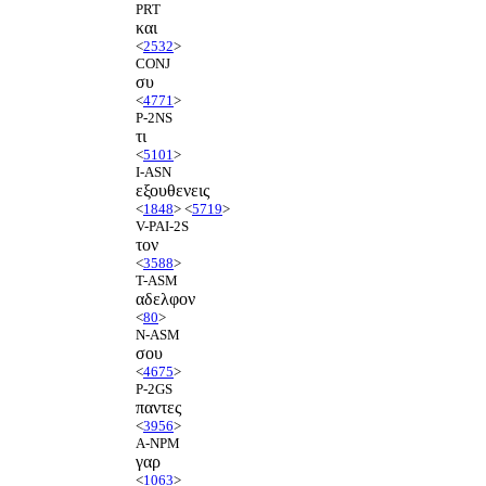
PRT
και
<
2532
>
CONJ
συ
<
4771
>
P-2NS
τι
<
5101
>
I-ASN
εξουθενεις
<
1848
> <
5719
>
V-PAI-2S
τον
<
3588
>
T-ASM
αδελφον
<
80
>
N-ASM
σου
<
4675
>
P-2GS
παντες
<
3956
>
A-NPM
γαρ
<
1063
>