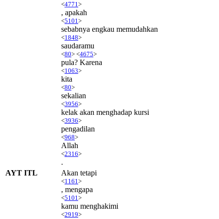
<
4771
>
, apakah
<
5101
>
sebabnya engkau memudahkan
<
1848
>
saudaramu
<
80
> <
4675
>
pula? Karena
<
1063
>
kita
<
80
>
sekalian
<
3956
>
kelak akan menghadap kursi
<
3936
>
pengadilan
<
968
>
Allah
<
2316
>
.
AYT ITL
Akan tetapi
<
1161
>
, mengapa
<
5101
>
kamu menghakimi
<
2919
>