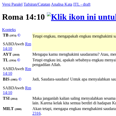
Versi Paralel
Tafsiran/Catatan
Analisa Kata
ITL - draft
Roma 14:10
Konteks
TB
©
Tetapi engkau, mengapakah engkau menghakimi 
(1974)
SABDAweb
Rm
14:10
AYT
Mengapa kamu menghakimi saudaramu? Atau, menga
(2018)
TL
©
Tetapi engkau ini, apakah sebabnya engkau meny
(1954)
pengadilan Allah.
SABDAweb
Rm
14:10
BIS
©
Jadi, Saudara-saudara! Untuk apa menyalahkan sa
(1985)
SABDAweb
Rm
14:10
TSI
Maka janganlah kalian saling menyalahkan sesama 
(2014)
lain. Karena kelak kita semua berdiri di hadapan 
MILT
Akan tetapi, mengapa engkau menghakimi saudara
(2008)
2316
.